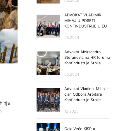
03.2026
ADVOKAT VLADIMIR
MIHAJ U POSETI
KONFINDUSTRIJE U EU
05.2024
Advokat Aleksandra
Stefanović na HR forumu
Konfindustrije Srbija
05.2024
Advokat Vladimir Mihaj –
član Odbora Arbitara
Konfindustrije Srbije
hinja
o,
12.2023
Gala Veče KISP-a