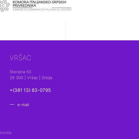
VRŠAC
Sterijina 50
26 300 | Vršac | Srbija
+(381 13) 83-0795
e-mail
 media