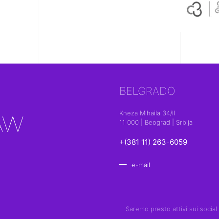
BELGRADO
Kneza Mihaila 34/II
11 000 | Beograd | Srbija
+(381 11) 263-6059
e-mail
Saremo presto attivi sui social