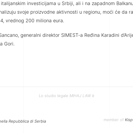
talijanskim investicijama u Srbiji, ali i na zapadnom Balkanu
alizuju svoje proizvodne aktivnosti u regionu, moći će da r
94, vrednog 200 miliona eura.
ancano, generalni direktor SIMEST-a Ređina Karadini d’Arije
a Gori.
Lo studio legale
MIHAJ LAW
è
member of
Kisp
nella Repubblica di Serbia