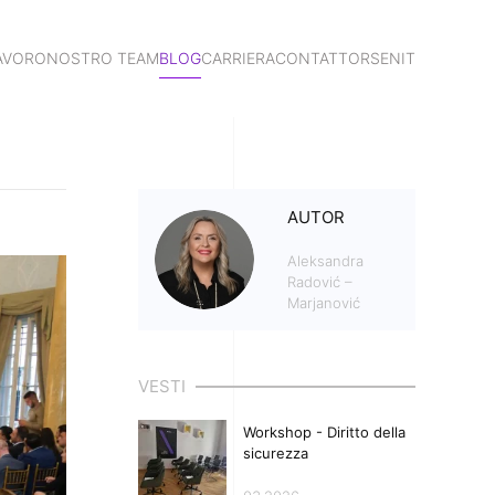
LAVORO
NOSTRO TEAM
BLOG
CARRIERA
CONTATTO
RS
EN
IT
AUTOR
Aleksandra
Radović –
Marjanović
VESTI
Workshop - Diritto della
sicurezza