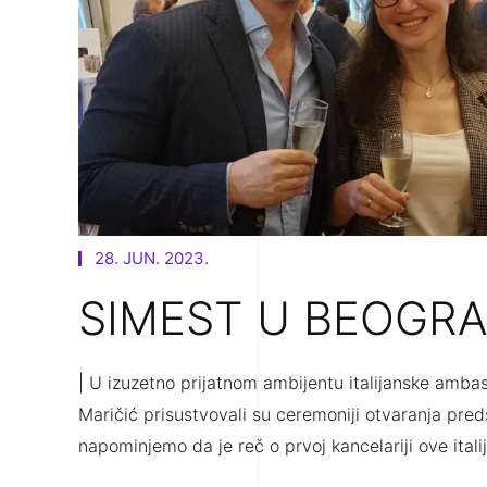
28. JUN. 2023.
SIMEST U BEOGR
| U izuzetno prijatnom ambijentu italijanske amba
Maričić prisustvovali su ceremoniji otvaranja pre
napominjemo da je reč o prvoj kancelariji ove itali