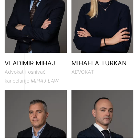
VLADIMIR MIHAJ
MIHAELA TURKAN
Advokat i osnivač
ADVOKAT
kancelarije
MIHAJ LAW