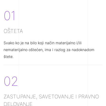
01
OŠTETA
Svako ko je na bilo koji način materijalno i/ili
nematerijalno oštećen, ima i razlog za nadoknadom
štete.
02
ZASTUPANJE, SAVETOVANJE I PRAVNO
DELOVANJE