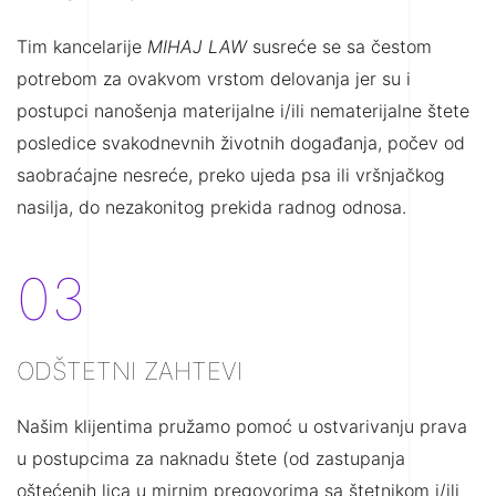
Tim kancelarije
MIHAJ LAW
susreće se sa čestom
potrebom za ovakvom vrstom delovanja jer su i
postupci nanošenja materijalne i/ili nematerijalne štete
posledice svakodnevnih životnih događanja, počev od
saobraćajne nesreće, preko ujeda psa ili vršnjačkog
nasilja, do nezakonitog prekida radnog odnosa.
03
ODŠTETNI ZAHTEVI
Našim klijentima pružamo pomoć u ostvarivanju prava
u postupcima za naknadu štete (od zastupanja
oštećenih lica u mirnim pregovorima sa štetnikom i/ili