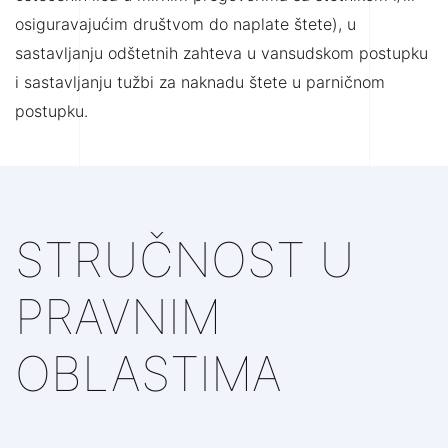
osiguravajućim društvom do naplate štete), u
sastavljanju odštetnih zahteva u vansudskom postupku
i sastavljanju tužbi za naknadu štete u parničnom
postupku.
STRUČNOST U
PRAVNIM
OBLASTIMA